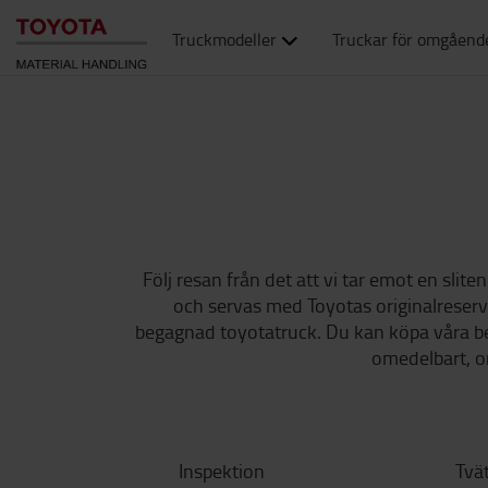
Truckmodeller
Truckar för omgåend
Följ resan från det att vi tar emot en slite
och servas med Toyotas originalreservd
begagnad toyotatruck. Du kan köpa våra be
omedelbart, om
Inspektion
Tvä