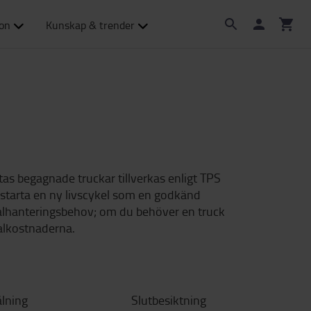
ion
Kunskap & trender
yotas begagnade truckar tillverkas enligt TPS
t starta en ny livscykel som en godkänd
ialhanteringsbehov; om du behöver en truck
talkostnaderna.
lning
Slutbesiktning