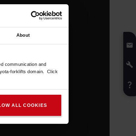
About
zed communication and
ota-forklifts domain. Click
LOW ALL COOKIES