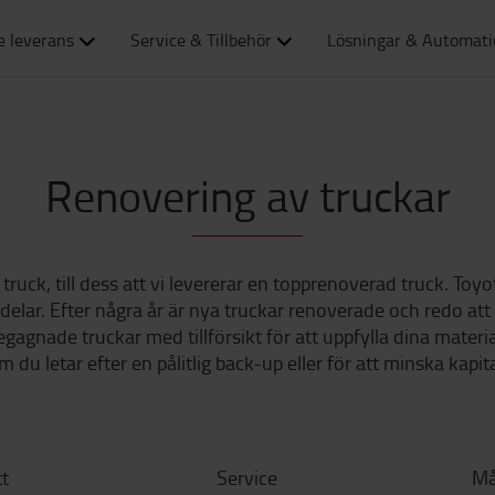
e leverans
Service & Tillbehör
Lösningar & Automat
Renovering av truckar
n truck, till dess att vi levererar en topprenoverad truck. To
elar. Efter några år är nya truckar renoverade och redo at
gagnade truckar med tillförsikt för att uppfylla dina mater
 du letar efter en pålitlig back-up eller för att minska kapi
tt
Service
Må