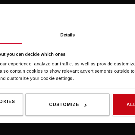
Details
but you can decide which ones
ur experience, analyze our traffic, as well as provide customi
lso contain cookies to show relevant advertisements outside toy
and customize your cookie settings.
Please
accept marketing-cookies
to watch this video.
OKIES
CUSTOMIZE
AL