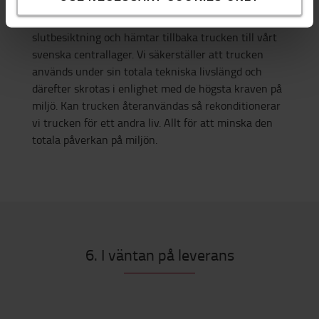
Vid uppsägning av avtalet schemalägger vi en
slutbesiktning och hämtar tillbaka trucken till vårt
svenska centrallager. Vi säkerställer att trucken
används under sin totala tekniska livslängd och
därefter skrotas i enlighet med de högsta kraven på
miljö. Kan trucken återanvändas så rekonditionerar
vi trucken för ett andra liv. Allt för att minska den
totala påverkan på miljön.
6. I väntan på leverans