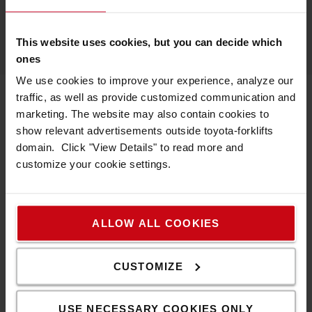
LÄS MER OM NORMALT SLITAGE
This website uses cookies, but you can decide which
ones
We use cookies to improve your experience, analyze our
traffic, as well as provide customized communication and
marketing. The website may also contain cookies to
5. Ansvar för miljö och återbruk
show relevant advertisements outside toyota-forklifts
domain. Click "View Details" to read more and
customize your cookie settings.
ALLOW ALL COOKIES
CUSTOMIZE
USE NECESSARY COOKIES ONLY