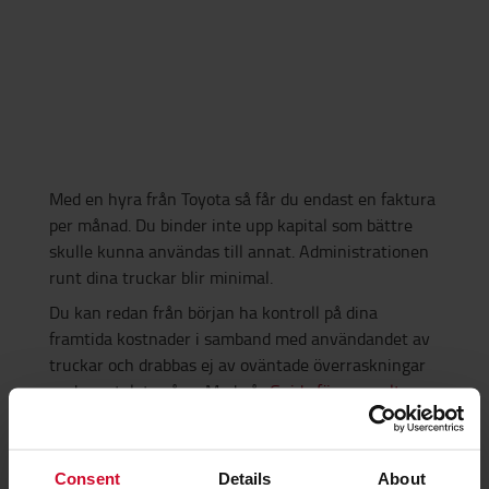
Med en hyra från Toyota så får du endast en faktura
per månad. Du binder inte upp kapital som bättre
skulle kunna användas till annat. Administrationen
runt dina truckar blir minimal.
Du kan redan från början ha kontroll på dina
framtida kostnader i samband med användandet av
truckar och drabbas ej av oväntade överraskningar
under avtalets gång. Med vår
Guide för normalt
slitage
så framgår tydligt vad vi betraktar som
normalt slitage. Inga konstigheter med det.
Consent
Details
About