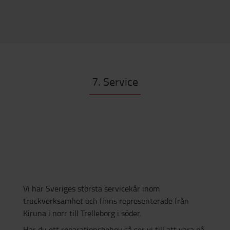
7. Service
Vi har Sveriges största servicekår inom
truckverksamhet och finns representerade från
Kiruna i norr till Trelleborg i söder.
Har du ett reparationsbehov så ser vi till att vara på