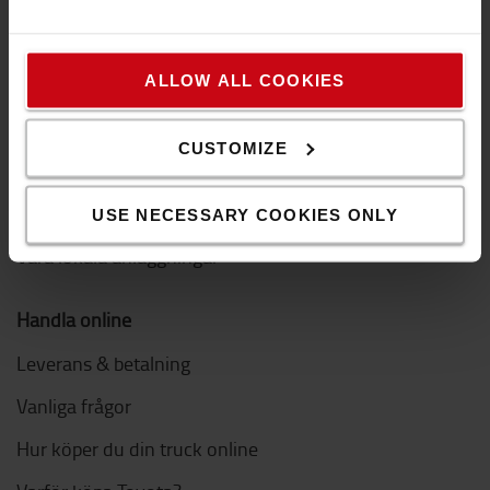
Arbeta hos oss
Lediga jobb
ALLOW ALL COOKIES
Toyota Service Concept
Hållbar utveckling
CUSTOMIZE
Code of Conduct
Kontakta oss
USE NECESSARY COOKIES ONLY
Våra lokala anläggningar
Handla online
Leverans & betalning
Vanliga frågor
Hur köper du din truck online