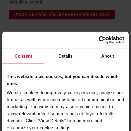
cirkulär ekonomi.
LADDA NED VÅR HÅLLBARHETSRAPPORT 2025
Tyckte du att det här var intressant?
Lär dig mer om vår syn på hållbarhet eller kontakta oss.
Consent
Details
About
VÅR SYN PÅ HÅLLBARHET
KONTAKTA OSS
This website uses cookies, but you can decide which
ones
We use cookies to improve your experience, analyze our
traffic, as well as provide customized communication and
marketing. The website may also contain cookies to
Toyota Material Handling
show relevant advertisements outside toyota-forklifts
Om oss
domain. Click "View Details" to read more and
customize your cookie settings.