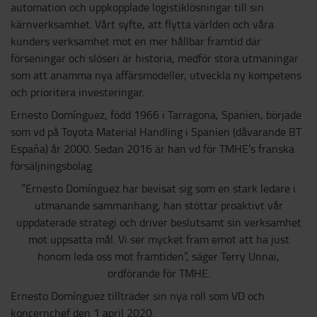
automation och uppkopplade logistiklösningar till sin
kärnverksamhet. Vårt syfte, att flytta världen och våra
kunders verksamhet mot en mer hållbar framtid där
förseningar och slöseri är historia, medför stora utmaningar
som att anamma nya affärsmodeller, utveckla ny kompetens
och prioritera investeringar.
Ernesto Domínguez, född 1966 i Tarragona, Spanien, började
som vd på Toyota Material Handling i Spanien (dåvarande BT
España) år 2000. Sedan 2016 är han vd för TMHE’s franska
försäljningsbolag.
”Ernesto Domínguez har bevisat sig som en stark ledare i
utmanande sammanhang, han stöttar proaktivt vår
uppdaterade strategi och driver beslutsamt sin verksamhet
mot uppsatta mål. Vi ser mycket fram emot att ha just
honom leda oss mot framtiden”, säger Terry Unnai,
ordförande för TMHE.
Ernesto Domínguez tillträder sin nya roll som VD och
koncernchef den 1 april 2020.