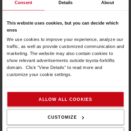
Toyota Material Handling Europe
Consent
Details
About
Toyota Material Handling Europe (TMHE) är den europeiska
regionala organisationen inom Toyota Material Handling
This website uses cookies, but you can decide which
Group, som är en del av Toyota Industries Corporation –
ones
världens ledande leverantör inom materialhantering. TMHE
We use cookies to improve your experience, analyze our
hjälper företag i alla storlekar, i över 30 europeiska länder,
traffic, as well as provide customized communication and
med ett komplett sortiment av Toyotas motviktstruckar, BTs
marketing. The website may also contain cookies to
lagertruckar, lagerutrustning/tjänster samt lösningar och
show relevant advertisements outside toyota-forklifts
innovationer med mervärde. Över 95 % av
truckarna
domain. Click "View Details" to read more and
tillverkas vid våra europeiska fabriker i Sverige, Frankrike
customize your cookie settings.
och Italien – alla enligt TPS (
Toyota Production System
)
kvalitetsstandarder. Läs mer om hur du uppnår exceptionell
effektivitet i din verksamhet.
www.toyota-forklifts.eu
ALLOW ALL COOKIES
CUSTOMIZE