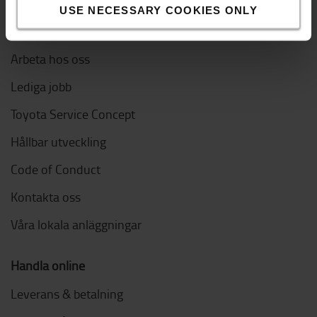
Toyota Material Handling
USE NECESSARY COOKIES ONLY
Om oss
Arbeta hos oss
Lediga jobb
Toyota Service Concept
Hållbar utveckling
Code of Conduct
Kontakta oss
Våra lokala anläggningar
Handla online
Leverans & betalning