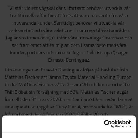
”Vi står vid ett vägskäl där vi fortsatt behöver utveckla vår
traditionella affär för att fortsatt vara relevanta för våra
nuvarande kunder. Samtidigt behöver vi utveckla vår
verksamhet och våra relationer inom nya tillväxtområden.
Jag är stolt men ödmjuk inför våra utmaningar framöver och
ser fram emot att ta mig an dem i samarbete med våra
kunder, partners och mina kollegor i hela Europa ”, säger
Ernesto Domínguez.
Utnämningen av Ernesto Domínguez följer på beslutet från
Matthias Fischer att lämna Toyota Material Handling Europe.
Under Matthias Fischers åtta år som VD och koncernchef har
TMHE ökat sin försäljning med 53%. Matthias Fischer avgår
formellt den 31 mars 2020 men har i praktiken redan lämnat
sina operativa uppgifter.
, ordförande för TMHE, är
Terry Unnai
från och med den 4 februari 2020 tillfällig VD och
koncernchef och hanterar administrativa uppgifter.