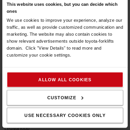
och Toyota kompletteras med Kalmar. Företaget utför också
This website uses cookies, but you can decide which
service på marknadens samtliga märken. Antalet
ones
medarbetare är cirka 440, varav drygt 270 ingår i den
We use cookies to improve your experience, analyze our
rikstäckande serviceorganisationen. I vår strävan efter
traffic, as well as provide customized communication and
överlägsen kvalitet genomsyrar The Toyota Way vår
marketing. The website may also contain cookies to
företagskultur, våra ideal och vårt sätt att arbeta.
show relevant advertisements outside toyota-forklifts
TMHSE omsatte senaste verksamhetsåret drygt 1,3 miljarder
domain. Click "View Details" to read more and
kronor.
customize your cookie settings.
ALLOW ALL COOKIES
Toyota Material Handling
CUSTOMIZE
Om oss
USE NECESSARY COOKIES ONLY
Arbeta hos oss
Lediga jobb