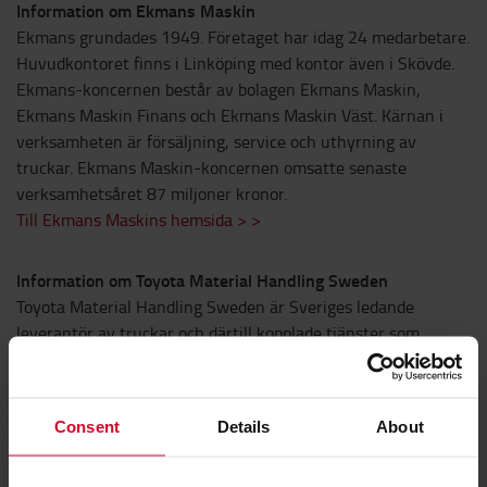
Information om Ekmans Maskin
Ekmans grundades 1949. Företaget har idag 24 medarbetare.
Huvudkontoret finns i Linköping med kontor även i Skövde.
Ekmans-koncernen består av bolagen Ekmans Maskin,
Ekmans Maskin Finans och Ekmans Maskin Väst. Kärnan i
verksamheten är försäljning, service och uthyrning av
truckar. Ekmans Maskin-koncernen omsatte senaste
verksamhetsåret 87 miljoner kronor.
Till Ekmans Maskins hemsida > >
Information om Toyota Material Handling Sweden
Toyota Material Handling Sweden är Sveriges ledande
leverantör av truckar och därtill kopplade tjänster som
truckservice, reservdelsförsörjning, uthyrning, finansiering
och förarutbildning. Våra lösningar för en säkrare och
effektivare materialhantering kompletteras med autotruckar,
Consent
Details
About
Toyota I_Site fleet management samt analys och rådgivning.
Vi marknadsför ett heltäckande sortiment av truckar, där BT