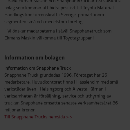
- Både Ekman Maskin och Snapphanetruck är två välskötta
bolag som kommer att bidra positivt till Toyota Material
Handlings konkurrenskraft i Sverige, primärt inom
segmenten små och medelstora företag.
- Vi önskar medarbetarna i såväl Snapphanetruck som
Ekmans Maskin välkomna till Toyotagruppen!
Information om bolagen
Information om Snapphane Truck
Snapphane Truck grundades 1996. Företaget har 26
medarbetare. Huvudkontoret finns i Hässleholm med små
verkstäder även i Helsingborg och Alvesta. Kärnan i
verksamheten är försäljning, service och uthyrning av
truckar. Snapphane omsatte senaste verksamhetsåret 86
miljoner kronor.
Till Snapphane Trucks hemsida > >