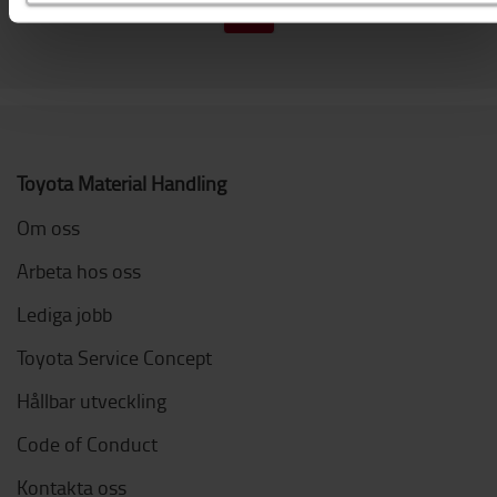
Toyota Material Handling
Om oss
Arbeta hos oss
Lediga jobb
Toyota Service Concept
Hållbar utveckling
Code of Conduct
Kontakta oss