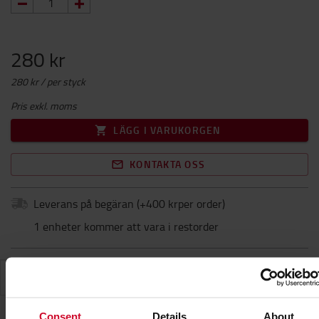
280 kr
280 kr / per styck
Pris exkl. moms
LÄGG I VARUKORGEN
KONTAKTA OSS
Leverans på begäran
(+
400 krper order
)
1 enheter kommer att vara i restorder
SPECIFIKATIONER
Consent
Details
About