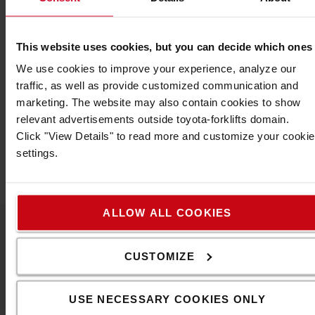
Specifikationer
This website uses cookies, but you can decide which ones
We use cookies to improve your experience, analyze our
Golvmarkeringstejper för organisation och säkerhet
traffic, as well as provide customized communication and
inom ditt företag.
marketing. The website may also contain cookies to show
Specifikation
relevant advertisements outside toyota-forklifts domain.
Click "View Details" to read more and customize your cookie
Bredd
:
5
cm
settings.
Längd
:
33
m
ALLOW ALL COOKIES
Kontakta oss
CUSTOMIZE
USE NECESSARY COOKIES ONLY