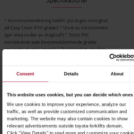
* Aluminiumoxidkornig halkfri yta (ingen kornighet
på Easy Clean R10-grader) * Urval av kornstorlekar
(ger olika nivåer av dragkraft) * Stark PVC
kornbärande web (överensstämmande grader
använder aluminiumweb) * Tryckkänsligt akryllim
skyddat av release liner * Liten tjocklek på mindre
än 1 mm (grova grader är tjockare) * Tillgänglig i
rullar : * För inre och yttre områden (beroende på
Consent
Details
About
typ) * För låg, medeltung eller intensiv trafik
(beroende på typ) * Entréer, passager, gångvägar *
Trappsteg, lutningar, ramper * Maskiner, fordon *
This website uses cookies, but you can decide which ones
Kök och matsalar * Terrasser, väntkurer m2 Halkfri
We use cookies to improve your experience, analyze our
tejp
traffic, as well as provide customized communication and
marketing. The website may also contain cookies to show
Teknisk beskrivning
relevant advertisements outside toyota-forklifts domain.
* Brett temperaturområde på -40 upp till +80 ºC (beror
Click "View Details" to read more and customize your cookie