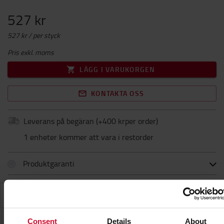
527 kr
527 kr / per styck
Pris exkl. moms
LÄGG I VARUKORGEN
KONTAKTA OSS
Leverans på begäran
(+
400 krper order
)
1 enheter kommer att vara i restorder
Produktgaranti
SPECIFIKATIONER
Consent
Details
About