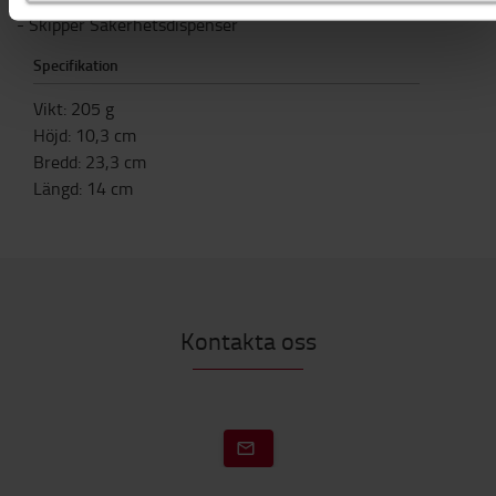
- Skipper Säkerhetsdispenser
Specifikation
Vikt
:
205
g
Höjd
:
10,3
cm
Bredd
:
23,3
cm
Längd
:
14
cm
Kontakta oss