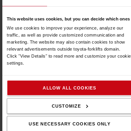
Specifikationer
This website uses cookies, but you can decide which ones
We use cookies to improve your experience, analyze our
Klämhållaren/mottagaren används för att
traffic, as well as provide customized communication and
fästa Skipper-enheten och/eller tejpänden på
marketing. The website may also contain cookies to show
vinklade ytor, såsom dörrkarmar, arbetsytor och
relevant advertisements outside toyota-forklifts domain.
ställage. Fäst ditt Skipper Barriärsystem med vår
Click "View Details" to read more and customize your cookie
Skipper klämhållare/mottagare. Positionera helt
settings.
enkelt klämman på plats och vrid skruven för att
dra åt. Klämhållaren/mottagaren kan positioneras
antingen horisontellt eller vertikalt beroende på
ALLOW ALL COOKIES
önskad applikation.
Ansluter till:
CUSTOMIZE
- Skipper Indragbar enhet (tar endast emot tejp)
- Skipper XS-enhet (håller produkt och tar emot tejp)
USE NECESSARY COOKIES ONLY
- Skipper Återvinningstunna