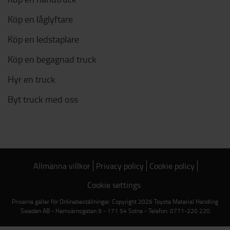
Köp en låglyftare
Köp en ledstaplare
Köp en begagnad truck
Hyr en truck
Byt truck med oss
Allmänna villkor
Privacy policy
Cookie policy
Cookie settings
Priserna gäller för Onlinebeställningar. Copyright 2026 Toyota Material Handling
Sweden AB - Hemvärnsgatan 9 - 171 54 Solna - Telefon: 0771-220 220