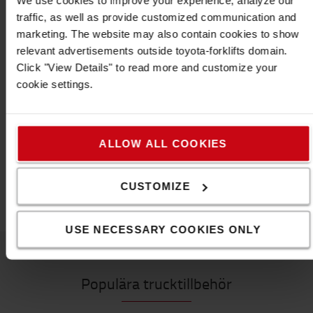
Teknisk beskrivning
traffic, as well as provide customized communication and
marketing. The website may also contain cookies to show
Utspänning (inställningsnoggrannhet)
relevant advertisements outside toyota-forklifts domain.
* Vid 12 V = 12,5 V (+/-1 %)
Click "View Details" to read more and customize your
* Vid 24 V = 24,3 V (+/-1 %)
cookie settings.
IP67
Specifikation
Färg
:
Vit
ALLOW ALL COOKIES
Vikt
:
2
g
Höjd
:
5
cm
Bredd
:
13,1
cm
CUSTOMIZE
USE NECESSARY COOKIES ONLY
Populära trucktillbehör