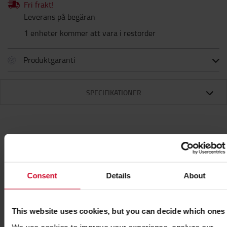
Fri frakt!
Leverans på begäran
1 enheter kommer att vara i restorder
Produktgaranti
SPECIFIKATIONER
Specifikationer
Consent
Details
About
Denna omvandlare ger en stabil och säker
strömförsörjning till utrustningar såsom laptop,
skanner, etc. som är mycket känsliga för
This website uses cookies, but you can decide which ones
spänningsfluktuationer.
We use cookies to improve your experience, analyze our