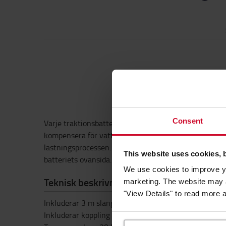
Consent
Varje traktionsbatteri använder vatten. Aquamatic-
kompensera för vattenförluster. Den optimala tidpunkt
lastningsprocessen. För optimal funktionalitet bör t
This website uses cookies, 
batteriets ovansida. Flödesindikatorn visar när fyllni
We use cookies to improve yo
Teknisk beskrivning
marketing. The website may a
"View Details" to read more 
Inkluderar 3 m slang
Inkluderar koppling och flödesindikator