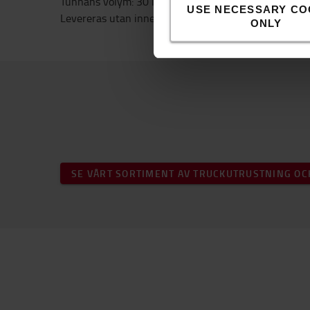
Tunnans volym: 30 l
USE NECESSARY CO
Levereras utan innehåll
ONLY
SE VÅRT SORTIMENT AV TRUCKUTRUSTNING OC