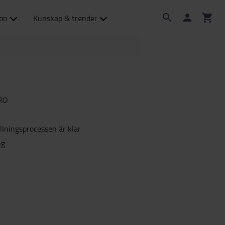
ion
Kunskap & trender
RO
yllningsprocessen är klar
ng