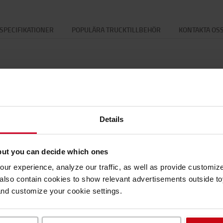
SPECIFIKATIONER
POPULÄRA TRUCKTILLBEHÖR
KONTAKTA OS
Specifikationer
Details
tunnans påfyllningssystem kan enkelt
Speci
en för att fylla ett batteri är mot slutet av
unnan placeras på en höjd minst 2 m ovanför
Vikt
:
1
but you can decide which ones
ngsprocessen är klar.
Färg
:
V
ur experience, analyze our traffic, as well as provide customi
Höjd
:
lso contain cookies to show relevant advertisements outside toy
Bredd
and customize your cookie settings.
Längd