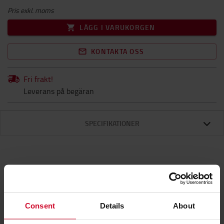
Pris exkl. moms
LÄGG I VARUKORGEN
KONTAKTA OSS
Fri frakt!
Leverans på begäran
SPECIFIKATIONER
Specifikationer
Consent
Details
About
Vattenpåfyllningsslang och ändhatt för centrala
vattenpåfyllningssystem