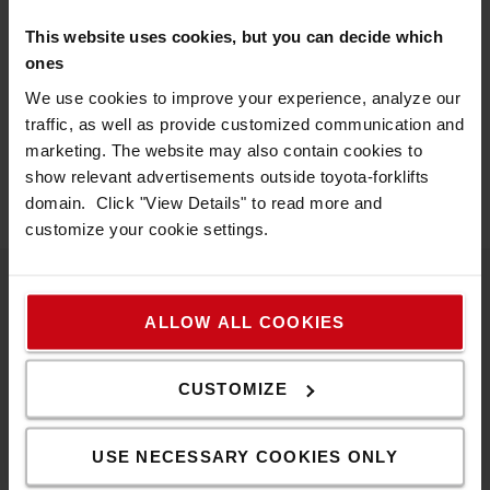
Teknisk beskrivning
This website uses cookies, but you can decide which
ones
* Färg: Transparent
We use cookies to improve your experience, analyze our
* Material: PVC
traffic, as well as provide customized communication and
Specifikation
marketing. The website may also contain cookies to
show relevant advertisements outside toyota-forklifts
Längd
:
1
m
domain. Click "View Details" to read more and
customize your cookie settings.
ALLOW ALL COOKIES
Populära trucktillbehör
CUSTOMIZE
SE VÅRT SORTIMENT AV TRUCKUTRUSTNING OCH
TILLBEHÖR
USE NECESSARY COOKIES ONLY