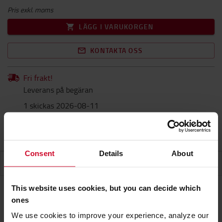
Pris exkl. moms
LÄGG I VARUKORGEN
KONTAKTA OSS
Fri frakt!
Leverans på begäran
1 skickas 2026-08-11
Produktgaranti
Consent
Details
About
SPECIFIKATIONER
This website uses cookies, but you can decide which
ones
Specifikationer
We use cookies to improve your experience, analyze our