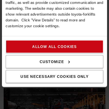
traffic, as well as provide customized communication and
marketing. The website may also contain cookies to
Använd endast gaffelförlängningar med intakta låsbultar.
show relevant advertisements outside toyota-forklifts
Specifikation
domain. Click "View Details" to read more and
customize your cookie settings.
Längd
:
21
cm
ALLOW ALL COOKIES
Popular accessories
CUSTOMIZE
USE NECESSARY COOKIES ONLY
SEE MORE ACCESSORIES