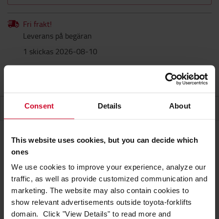
Fri frakt!
Leverans på begäran
1 skickas 2026-08-10
Produktgaranti
Consent
Details
About
SPECIFIKATIONER
This website uses cookies, but you can decide which
ones
Specifikationer
We use cookies to improve your experience, analyze our
traffic, as well as provide customized communication and
Igelkotten har sitt namn av en orsak. På
marketing. The website may also contain cookies to
marknaden för klassiska stroblampor är ingen
show relevant advertisements outside toyota-forklifts
planare än denna. Härigenom är risken för skador
domain. Click "View Details" to read more and