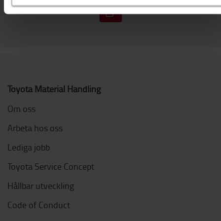
Toyota Material Handling
Om oss
Arbeta hos oss
Lediga jobb
Toyota Service Concept
Hållbar utveckling
Code of Conduct