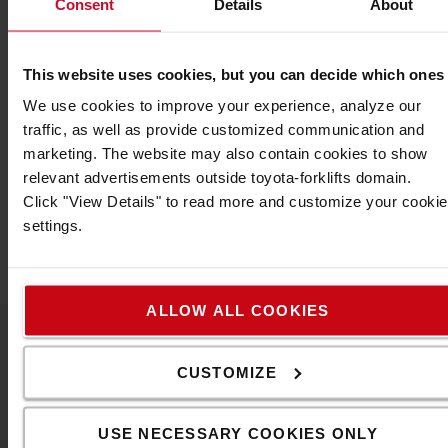
Consent
Details
About
Teknisk beskrivning
This website uses cookies, but you can decide which ones
* 2-punkts ALR (Automatic Locking Retractor)
säkerhetsbälte, passningsnormer ECE-R16, FMVSS 302.
We use cookies to improve your experience, analyze our
* Vikt: 0,76 kg
traffic, as well as provide customized communication and
* Längd: 1005 +/- 50 mm
marketing. The website may also contain cookies to show
Specifikation
relevant advertisements outside toyota-forklifts domain.
Click "View Details" to read more and customize your cookie
Vikt
:
760
g
settings.
Längd
:
1
m
ALLOW ALL COOKIES
Kontakta oss
CUSTOMIZE
USE NECESSARY COOKIES ONLY