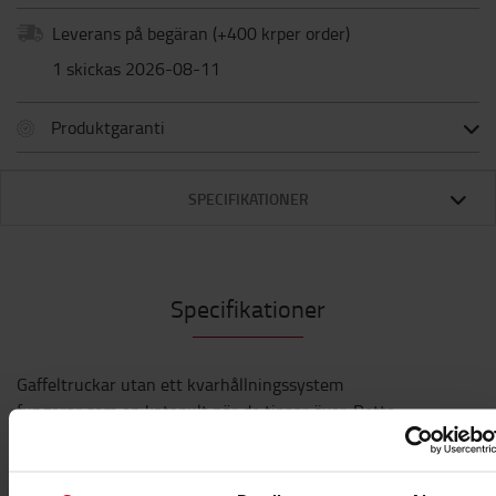
Leverans på begäran
(+
400 krper order
)
1 skickas 2026-08-11
Produktgaranti
SPECIFIKATIONER
Specifikationer
Gaffeltruckar utan ett kvarhållningssystem
fungerar som en katapult när de tippar över. Detta
resulterar ofta i allvarliga skador på föraren.
Säkerhetsbälte är en livräddare och säkerhet är
inte någon kompromiss.