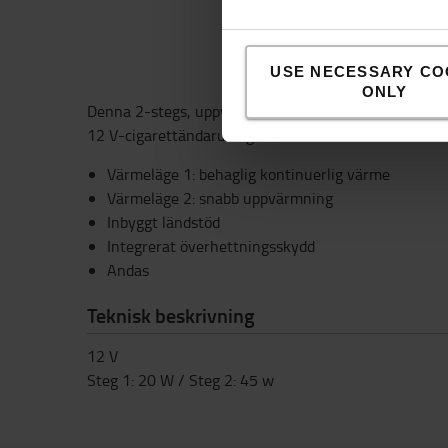
USE NECESSARY CO
ONLY
Denna 2-stegs, uppvärmbara sätesdyna är särskilt sli
12 V-cigarettändaruttaget.
Värmeläge 1: behaglig kontinuerlig värme
Värmeläge 2: snabb uppvärmning
Inbyggt ländstöd
Integrerat överhettningsskydd
Andas
Teknisk beskrivning
12 V
Steg 1: 20 W / Steg 2: 45 w