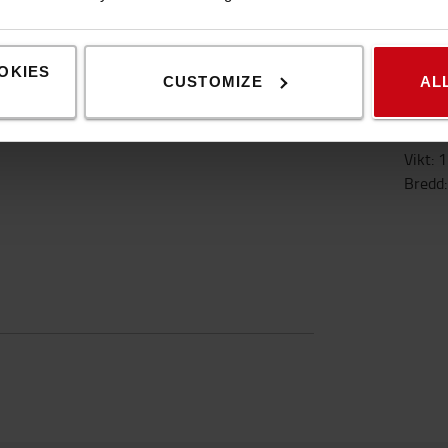
Specifikationer
OKIES
CUSTOMIZE
AL
tstark, komfortabel och säker. Den ansluts via
Speci
Vikt
:
1
Bredd