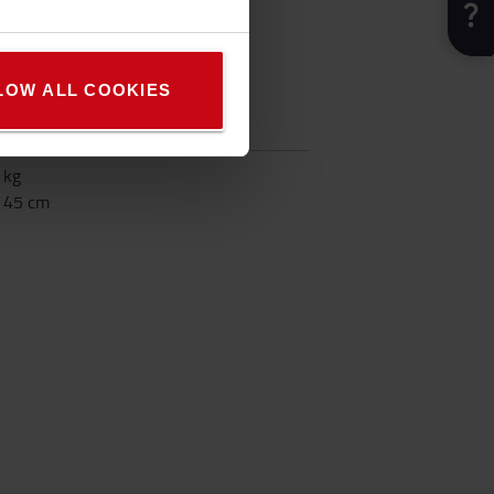
LOW ALL COOKIES
fikation
kg
:
45
cm