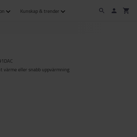
ion
Kunskap & trender
91DAC
t värme eller snabb uppvärmning