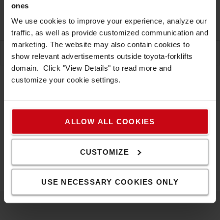
ones
Produktgaranti
We use cookies to improve your experience, analyze our
traffic, as well as provide customized communication and
marketing. The website may also contain cookies to
SPECIFIKATIONER
show relevant advertisements outside toyota-forklifts
domain. Click "View Details" to read more and
customize your cookie settings.
Specifikationer
ALLOW ALL COOKIES
Dubbelväggig termosmugg i rostfritt stål med färgade
plastdelar. Volym: 450 ml Laseringraverad logo Levereras
CUSTOMIZE
i en presentförpackning
USE NECESSARY COOKIES ONLY