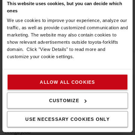
This website uses cookies, but you can decide which
ones
Telefonnummer
We use cookies to improve your experience, analyze our
traffic, as well as provide customized communication and
marketing. The website may also contain cookies to
SKICKA
show relevant advertisements outside toyota-forklifts
domain. Click "View Details" to read more and
customize your cookie settings.
ALLOW ALL COOKIES
Toyota Material Handling
CUSTOMIZE
Om oss
Arbeta hos oss
USE NECESSARY COOKIES ONLY
Lediga jobb