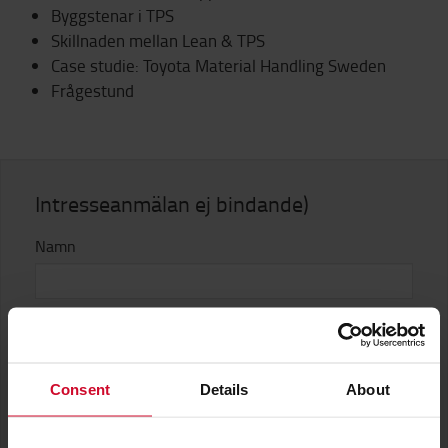
Byggstenar i TPS
Skillnaden mellan Lean & TPS
Case studie: Toyota Material Handling Sweden
Frågestund
Intresseanmälan ej bindande)
Namn
Företag
Consent
Details
About
E-post