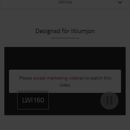
LWI160
Designad för litiumjon
;
Please
accept marketing-cookies
to watch this
video.
LWI160