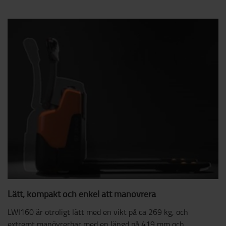
Lätt, kompakt och enkel att manövrera
LWI160 är otroligt lätt med en vikt på ca 269 kg, och
extremt manövrerbar med en längd på 419 mm och