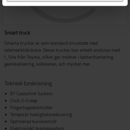
Smart truck
Smarta truckar är som standard utrustade med
telematikhårdvara. Dessa truckar kan enkelt anslutas med
I_Site från Toyota, vilket ger insikter i batterihantering,
geolokalisering, kollisioner, och mycket mer.
Teknisk beskrivning
BT Castorlink System
Click-2-Creep
Fingertoppskontroller
Temporär hastighetsreducering
Optimerad kurvkontroll
Elektroniskt bromsssystem