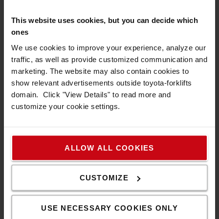
Optimerad kurvkontroll
This website uses cookies, but you can decide which
Automatisk hastighetsreducering vid kurvtagning
ones
beroende på styrarmens vinkel. Reducerar risken relaterad
We use cookies to improve your experience, analyze our
till instabil last eller fotskador. Förbättrad manövrering,
traffic, as well as provide customized communication and
lättare styrning, förbättrad sluttningsprestanda, och
marketing. The website may also contain cookies to
idealisk för områden med viktbegränsning.
show relevant advertisements outside toyota-forklifts
domain. Click "View Details" to read more and
customize your cookie settings.
ALLOW ALL COOKIES
CUSTOMIZE
USE NECESSARY COOKIES ONLY