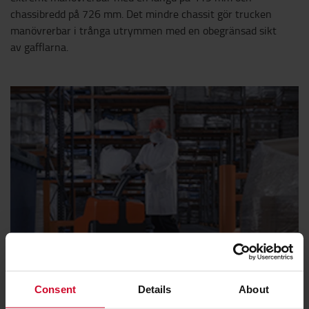
chassibredd på 726 mm. Det mindre chassit gör trucken
manövrerbar i trånga utrymmen med en obegränsad sikt
av gafflarna.
Consent
Details
About