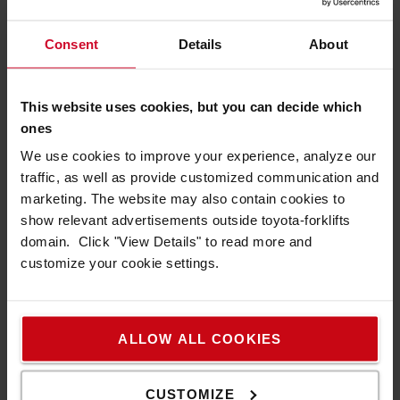
Consent
Details
About
Litium/jon-teknologi
Baserat på Toyotas egen teknologi med litium/jon-
This website uses cookies, but you can decide which
batterier med hög densitet säkerställer denna
ones
batterilösning höga prestandanivåer och maximerad
We use cookies to improve your experience, analyze our
energieffektivitet samtidigt som energikostnader och CO2-
traffic, as well as provide customized communication and
emissioner reduceras.
marketing. The website may also contain cookies to
show relevant advertisements outside toyota-forklifts
domain. Click "View Details" to read more and
customize your cookie settings.
ALLOW ALL COOKIES
CUSTOMIZE