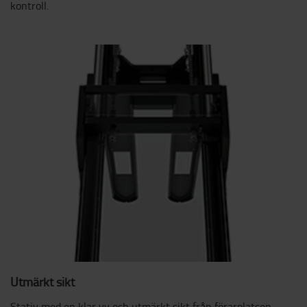
kontroll.
Utmärkt sikt
Stativ med en klar vy och utmärkt sikt från förarplatsen