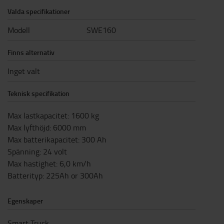
Valda specifikationer
Modell
SWE160
Finns alternativ
Inget valt
Teknisk specifikation
Max lastkapacitet
:
1600
kg
Max lyfthöjd
:
6000
mm
Max batterikapacitet
:
300
Ah
Spänning
:
24
volt
Max hastighet
:
6,0
km/h
Batterityp
:
225Ah or 300Ah
Egenskaper
Smart Truck