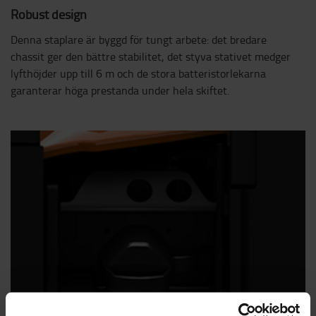
Robust design
Denna staplare är byggd för tungt arbete: det bredare
chassit ger den bättre stabilitet, det styva stativet medger
lyfthöjder upp till 6 m och de stora batteristorlekarna
garanterar höga prestanda under hela skiftet.