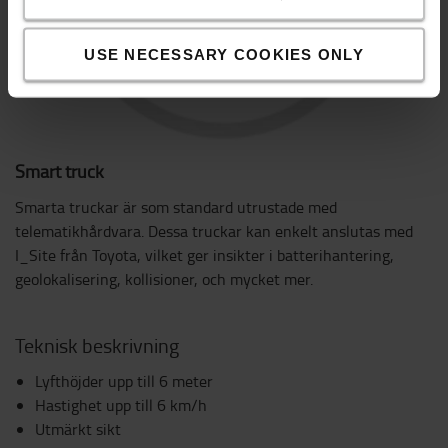
USE NECESSARY COOKIES ONLY
Smart truck
Smarta truckar är som standard utrustade med
telematikhårdvara. Dessa truckar kan enkelt anslutas med
I_Site från Toyota, vilket ger insikter i batterihantering,
geolokalisering, kollisioner, och mycket mer.
Teknisk beskrivning
Lyfthöjder upp till 6 meter
Hastighet upp till 6 km/h
Utmärkt sikt