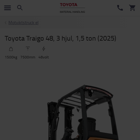
Motviktstruck el
Toyota Traigo 48, 3 hjul, 1,5 ton (2025)
1500
kg
7500
mm
48
volt