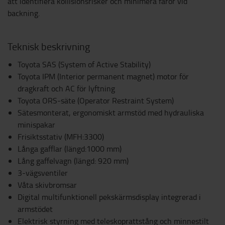
att identifiera kollisionsrisker och minimera faror vid
backning.
Teknisk beskrivning
Toyota SAS (System of Active Stability)
Toyota IPM (Interior permanent magnet) motor för
dragkraft och AC för lyftning
Toyota ORS-säte (Operator Restraint System)
Sätesmonterat, ergonomiskt armstöd med hydrauliska
minispakar
Frisiktsstativ (MFH:3300)
Långa gafflar (längd:1000 mm)
Lång gaffelvagn (längd: 920 mm)
3-vägsventiler
Våta skivbromsar
Digital multifunktionell pekskärmsdisplay integrerad i
armstödet
Elektrisk styrning med teleskoprattstång och minnestilt