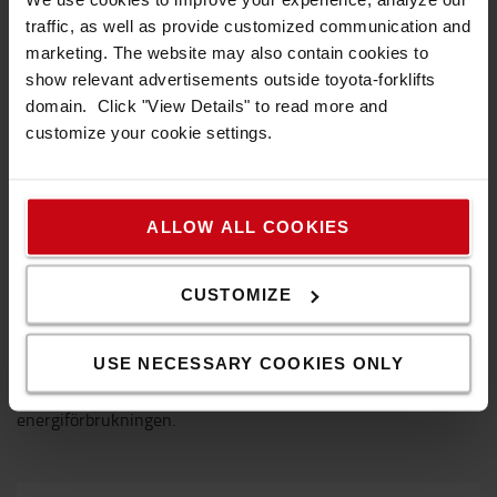
traffic, as well as provide customized communication and
marketing. The website may also contain cookies to
show relevant advertisements outside toyota-forklifts
domain. Click "View Details" to read more and
customize your cookie settings.
ALLOW ALL COOKIES
CUSTOMIZE
SyncoDrive från Toyota
Toyota IPM-motor (Interior Permanent Magnet)
USE NECESSARY COOKIES ONLY
kombinerad med våra avancerade kontrollenheter ger
förbättrade prestanda, och minimerar samtidigt
energiförbrukningen.