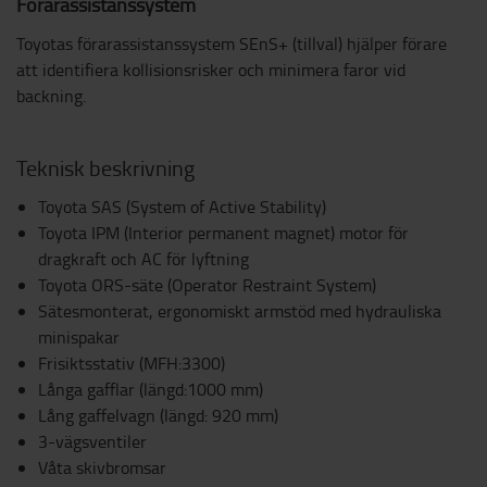
Förarassistanssystem
Toyotas förarassistanssystem SEnS+ (tillval) hjälper förare
att identifiera kollisionsrisker och minimera faror vid
backning.
Teknisk beskrivning
Toyota SAS (System of Active Stability)
Toyota IPM (Interior permanent magnet) motor för
dragkraft och AC för lyftning
Toyota ORS-säte (Operator Restraint System)
Sätesmonterat, ergonomiskt armstöd med hydrauliska
minispakar
Frisiktsstativ (MFH:3300)
Långa gafflar (längd:1000 mm)
Lång gaffelvagn (längd: 920 mm)
3-vägsventiler
Våta skivbromsar