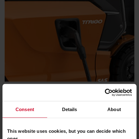
Energieffektivitet
Varje energikälla (bly, litium/jon eller bränslecell)
garanterar låg förbrukning och snabba och enkla byten
Consent
Details
About
eller laddning av batterier.
This website uses cookies, but you can decide which
ones