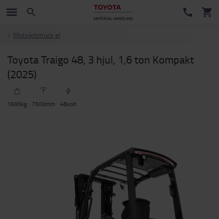
Motviktstruck el
Toyota Traigo 48, 3 hjul, 1,6 ton Kompakt
(2025)
1600
kg
7500
mm
48
volt