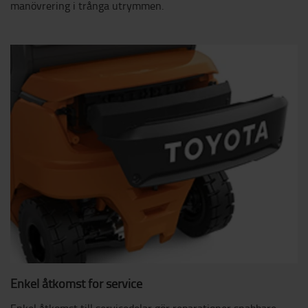
manövrering i trånga utrymmen.
Enkel åtkomst för service
Enkel åtkomst till servicedelar gör reparationer snabbare,