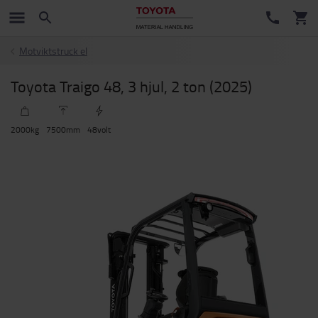
Motviktstruck el
Toyota Traigo 48, 3 hjul, 2 ton (2025)
2000
kg
7500
mm
48
volt