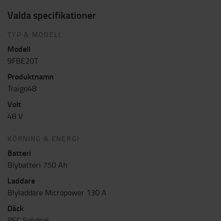
Valda specifikationer
TYP & MODELL
Modell
9FBE20T
Produktnamn
Traigo48
Volt
48 V
KÖRNING & ENERGI
Batteri
Blybatteri 750 Ah
Laddare
Blyladdare Micropower 130 A
Däck
PSC Solideal