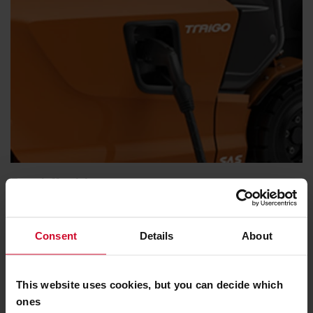
Energieffektivitet
Varje energikälla (bly, litium/jon eller bränslecell)
garanterar låg förbrukning och snabba och enkla byten
Consent
Details
About
eller laddning av batterier.
This website uses cookies, but you can decide which
ones