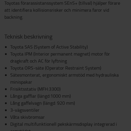
Toyotas förarassistanssystem SEnS+ (tillval) hjälper förare
att identifiera kollisionsrisker och minimera faror vid
backning.
Teknisk beskrivning
Toyota SAS (System of Active Stability)
Toyota IPM (Interior permanent magnet) motor för
dragkraft och AC för lyftning
Toyota ORS-säte (Operator Restraint System)
Sätesmonterat, ergonomiskt armstöd med hydrauliska
minispakar
Frisiktsstativ (MFH:3300)
Långa gafflar (längd:1000 mm)
Lång gaffelvagn (längd: 920 mm)
3-vägsventiler
Våta skivbromsar
Digital multifunktionell pekskärmsdisplay integrerad i
armstödet