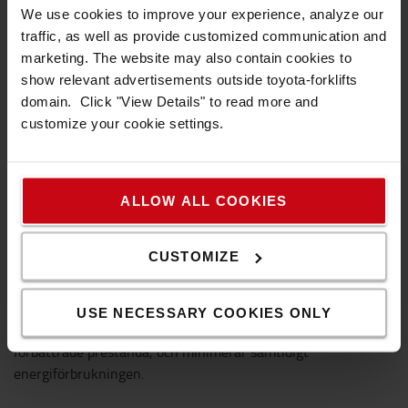
We use cookies to improve your experience, analyze our
traffic, as well as provide customized communication and
marketing. The website may also contain cookies to
show relevant advertisements outside toyota-forklifts
domain. Click "View Details" to read more and
customize your cookie settings.
ALLOW ALL COOKIES
CUSTOMIZE
SyncoDrive från Toyota
Toyota IPM-motor (Interior Permanent Magnet)
USE NECESSARY COOKIES ONLY
kombinerad med våra avancerade kontrollenheter ger
förbättrade prestanda, och minimerar samtidigt
energiförbrukningen.