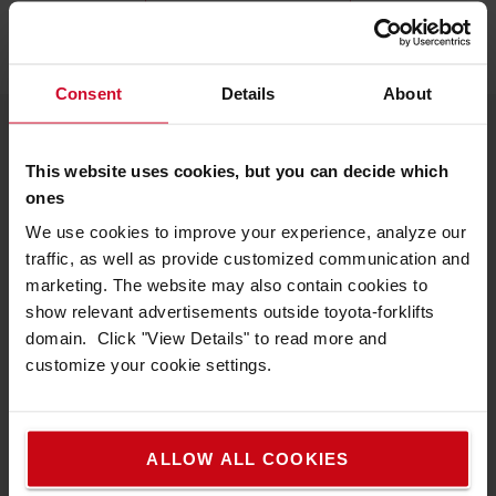
Consent
Details
About
Toyota Material Handling
This website uses cookies, but you can decide which
ones
Om oss
We use cookies to improve your experience, analyze our
Arbeta hos oss
traffic, as well as provide customized communication and
marketing. The website may also contain cookies to
Lediga jobb
show relevant advertisements outside toyota-forklifts
domain. Click "View Details" to read more and
Toyota Service Concept
customize your cookie settings.
Hållbar utveckling
Code of Conduct
ALLOW ALL COOKIES
Kontakta oss