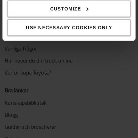
Våra lokala anläggningar
CUSTOMIZE
Handla online
USE NECESSARY COOKIES ONLY
Leverans & betalning
Vanliga frågor
Hur köper du din truck online
Varför köpa Toyota?
Bra länkar
Kunskapsbibliotek
Blogg
Guider och broschyrer