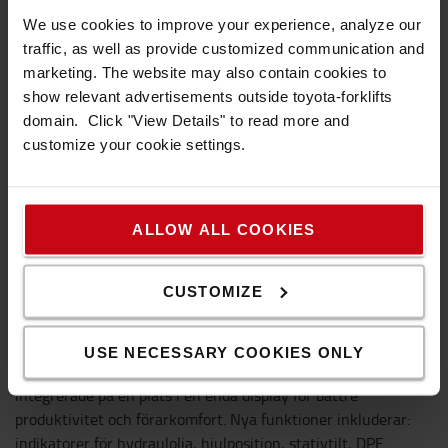
We use cookies to improve your experience, analyze our
traffic, as well as provide customized communication and
marketing. The website may also contain cookies to
show relevant advertisements outside toyota-forklifts
domain. Click "View Details" to read more and
customize your cookie settings.
ALLOW ALL COOKIES
CUSTOMIZE
Display med allt-i-ett
USE NECESSARY COOKIES ONLY
Instrumentbrädan är enkel och intuitiv. Alla reglage är
integrerade på en plats i en enda display för bättre
produktivitet och förarkomfort. Nya funktioner inkluderar:
indikatorer för hydraulolja, hjulposition, stativtilt, DPF