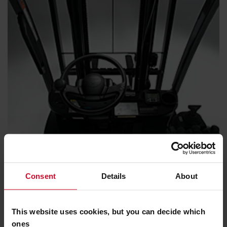
Utmärkt runtomsikt
Consent
Details
About
Frisiktsstativet och skyddstaket ger föraren en utmärkt vy
över lasten och arbetsmiljön.
This website uses cookies, but you can decide which
ones