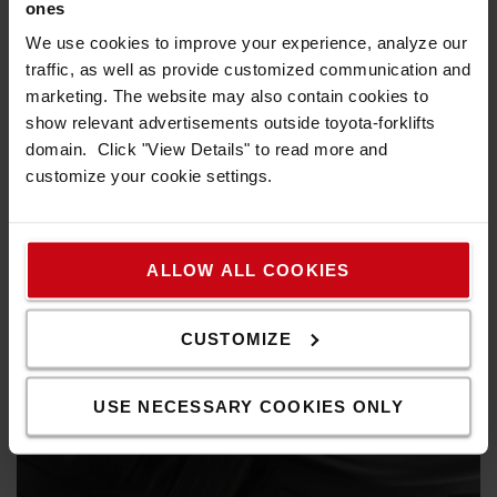
ones
We use cookies to improve your experience, analyze our
Utmärkt runtomsikt
traffic, as well as provide customized communication and
Frisiktsstativet och skyddstaket ger föraren en utmärkt vy
marketing. The website may also contain cookies to
över lasten och arbetsmiljön.
show relevant advertisements outside toyota-forklifts
domain. Click "View Details" to read more and
customize your cookie settings.
ALLOW ALL COOKIES
CUSTOMIZE
USE NECESSARY COOKIES ONLY