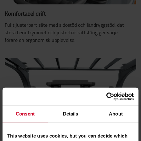
Komfortabel drift
Fullt justerbart säte med sidostöd och ländryggstöd, det
stora benutrymmet och justerbar rattstång ger varje
förare en ergonomisk upplevelse.
Consent
Details
About
This website uses cookies, but you can decide which