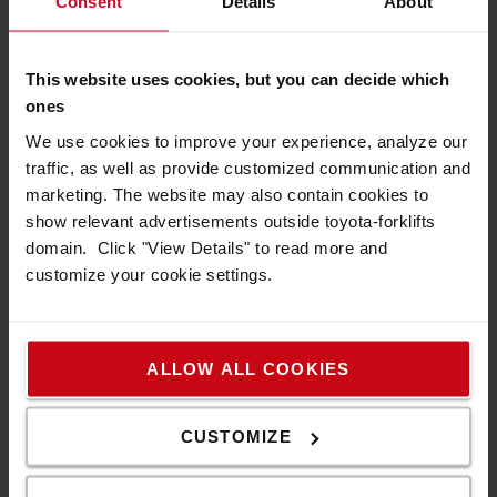
Consent
Details
About
This website uses cookies, but you can decide which
Navigering
ones
We use cookies to improve your experience, analyze our
Hjälper föraren att nå rätt pallplats och förbättrar därmed
traffic, as well as provide customized communication and
säkerhet, noggrannhet och produktivitet. I integrering med
marketing. The website may also contain cookies to
ett WMS (Warehouse Management System) kan du
show relevant advertisements outside toyota-forklifts
förinställa den snabbaste rutten.
domain. Click "View Details" to read more and
customize your cookie settings.
ALLOW ALL COOKIES
CUSTOMIZE