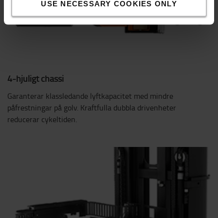
USE NECESSARY COOKIES ONLY
4-hjuligt chassi
Garanterar klassledande lyftkapacitet med mindre
påfrestningar på golv. Kraftfulla dubbla drivenheter
reducerar cykeltiden.