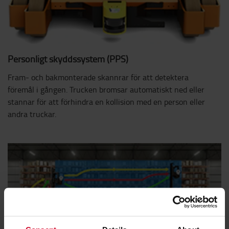
Personligt skyddssystem (PPS)
Fram- och bakmonterade skannrar för att detektera
föremål i gången. Trucken bromsar automatiskt ned eller
stannar för att förhindra en kollision med en person eller
andra truckar.