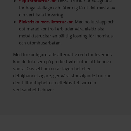
Skjutstativtruckar
: Dessa truckar är designade
för höga ställage och låter dig få ut det mesta av
din vertikala förvaring.
Elektriska motviktstruckar
: Med nollutsläpp och
optimerad kontroll erbjuder våra elektriska
motviktstruckar en pålitlig lösning för inomhus-
och utomhusarbeten.
Med förkonfigurerade alternativ redo för leverans
kan du fokusera på produktivitet utan att behöva
vänta. Oavsett om du är lagerchef eller
detaljhandelsägare, ger våra storsäljande truckar
den tillförlitlighet och effektivitet som din
verksamhet behöver.