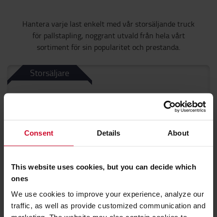
Hantera varje last enkelt med vår storsäljande truck
för pallstapling, noggrant utvald från hela vårt
sortiment för sin popularitet och prestanda.
Storsäljare
Consent
Details
About
This website uses cookies, but you can decide which
ones
We use cookies to improve your experience, analyze our
BT Staxio ledstaplare 0.8 ton
traffic, as well as provide customized communication and
marketing. The website may also contain cookies to