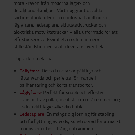
möta kraven från moderna lager- och
detaljhandelsmiljöer. Vårt noggrant utvalda
sortiment inkluderar motordrivna handtruckar,
låglyftare, ledstaplare, skjutstativtruckar och
elektriska motviktstruckar – alla utformade för att
effektivisera verksamheten och minimera
stilleståndstid med snabb leverans över hela
Upptäck fördelarna:
Pallyftare
: Dessa truckar är pålitliga och
lättanvända och perfekta för manuell
pallhantering och korta transporter.
Låglyftare
: Perfekt för snabb och effektiv
transport av pallar, idealisk för områden med hög
trafik i ditt lager eller din butik..
Ledstaplare
: En mångsidig lösning för stapling
och förflyttning av gods, konstruerad för utmärkt
manövrerbarhet i trånga utrymmen.