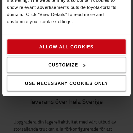
Max lyfthöjd: 1580 mm
Max lastkapacitet: 800 kg
show relevant advertisements outside toyota-forklifts
Laddning ombord på lastbil möjlig
domain. Click "View Details" to read more and
customize your cookie settings.
99.900 kr
123.800 kr
KÖP ONLINE
ALLOW ALL COOKIES
CUSTOMIZE
USE NECESSARY COOKIES ONLY
Storsäljande truckar med snabb
leverans över hela Sverige
Uppgradera din lagereffektivitet med vårt utbud av
storsäljande truckar, alla förkonfigurerade för att