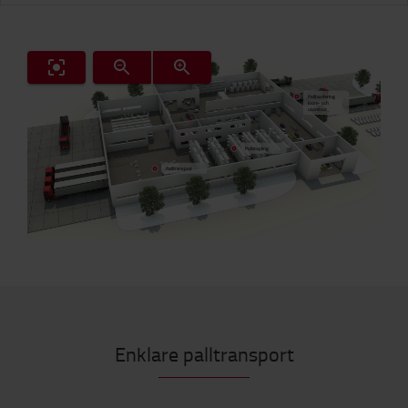
Pallhantering
inom- och
utomhus
Pallstapling
Palltransport
Enklare palltransport