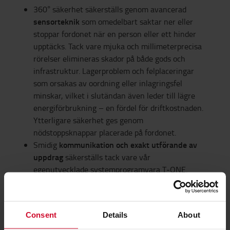
360° säkerhet säkerställs genom avancerad
sensorteknik
som omedelbart saktar ner eller
stoppar fordonet när en person eller ett hinder
upptäcks. Tack vare mjuka och millimeterprecisa
rörelser elimineras skador på både gods och
infrastruktur. Lagerproblem och felplaceringar
som orsakas av oordning eller inlagringsfel
minskar, vilket i slutändan även leder till lägre
energiförbrukning – en fördel för driftkostnaden.
Ytterligare säkerhet ges genom
nödstoppsknappar placerade på fordonet.
kommunikation och exakt utförande av
Smidig
uppdrag
säkerställs tack vare vår
egenutvecklade systemprogramvara T‑ONE.
JAG VILL VETA MER OM SWARM
AUTOMATION GO
Consent
Details
About