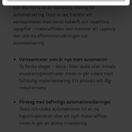
Vi ser flera typer av verksamheter och kunder som
kan dra nytta av en kortsiktig lösning för
automatisering. Dock är det framför allt
verksamheter med minst tvåskift och repetitiva
uppgifter i materialflöden som kommer att uppleva
den största effektivitetsökningen vid
automatisering.
Verksamheter som är nya inom automation
Ta första steget – börja i liten skala utan initiala
investeringskostnader innan ni går vidare med
fullskalig implementering. Ett prisvärt och låg-
riskalternativ.
Företag med befintliga automationslösningar
Testa och utöka automationen till en ny
logistikoperation eller ett nytt materialflöde
innan ni gör en större investering.