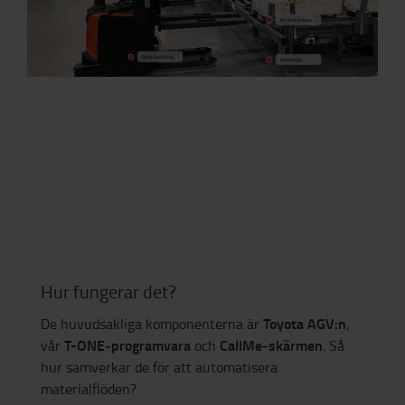
Kontrollsystem
Batteriladdning
Ruttdesign
Hur fungerar det?
Toyota AGV:n
De huvudsakliga komponenterna är
,
T-ONE‑programvara
CallMe‑skärmen
vår
och
. Så
hur samverkar de för att automatisera
materialflöden?