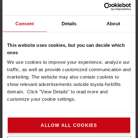
Servicepaket
Consent
Details
About
Välj servicepaket som passar dig. Lägg till i
varukorgen när du gör din order.
Förebyggande underhåll
This website uses cookies, but you can decide which
Full service
ones
We use cookies to improve your experience, analyze our
traffic, as well as provide customized communication and
VÅRA SERVICEPAKET
marketing. The website may also contain cookies to
show relevant advertisements outside toyota-forklifts
domain. Click "View Details" to read more and
customize your cookie settings.
ALLOW ALL COOKIES