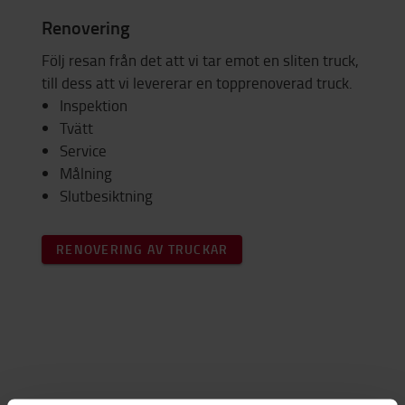
Renovering
Följ resan från det att vi tar emot en sliten truck,
till dess att vi levererar en topprenoverad truck.
Inspektion
Tvätt
Service
Målning
Slutbesiktning
RENOVERING AV TRUCKAR