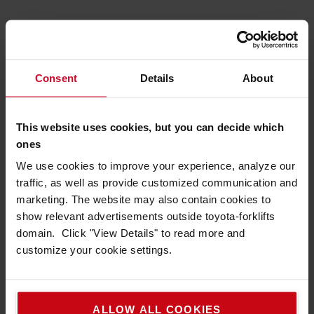
Consent
Details
About
Servicepaket
Välj servicepaket som passar dig. Lägg till i
This website uses cookies, but you can decide which
varukorgen när du gör din order.
ones
Förebyggande underhåll
Full service
We use cookies to improve your experience, analyze our
traffic, as well as provide customized communication and
marketing. The website may also contain cookies to
VÅRA SERVICEPAKET
show relevant advertisements outside toyota-forklifts
domain. Click "View Details" to read more and
customize your cookie settings.
ALLOW ALL COOKIES