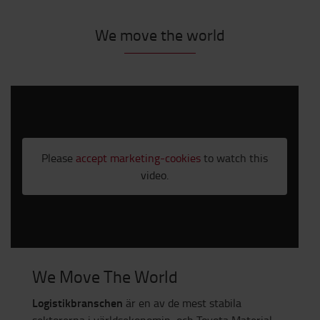
We move the world
Please
accept marketing-cookies
to watch this
video.
We Move The World
Logistikbranschen
är en av de mest stabila
sektorerna i världsekonomin, och Toyota Material