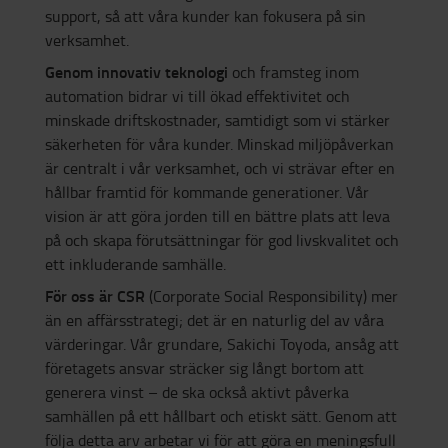
support, så att våra kunder kan fokusera på sin
verksamhet.
Genom innovativ teknologi
och framsteg inom
automation bidrar vi till ökad effektivitet och
minskade driftskostnader, samtidigt som vi stärker
säkerheten för våra kunder. Minskad miljöpåverkan
är centralt i vår verksamhet, och vi strävar efter en
hållbar framtid för kommande generationer. Vår
vision är att göra jorden till en bättre plats att leva
på och skapa förutsättningar för god livskvalitet och
ett inkluderande samhälle.
För oss är CSR
(Corporate Social Responsibility) mer
än en affärsstrategi; det är en naturlig del av våra
värderingar. Vår grundare, Sakichi Toyoda, ansåg att
företagets ansvar sträcker sig långt bortom att
generera vinst – de ska också aktivt påverka
samhällen på ett hållbart och etiskt sätt. Genom att
följa detta arv arbetar vi för att göra en meningsfull