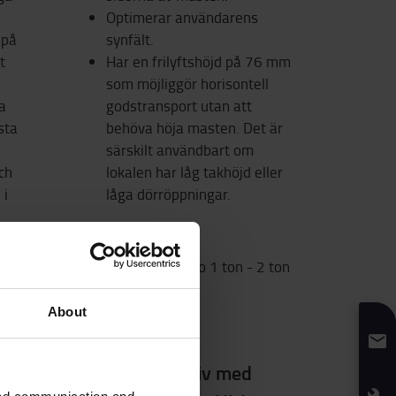
Optimerar användarens
 på
synfält.
t
Har en frilyftshöjd på 76 mm
som möjliggör horisontell
ja
godstransport utan att
sta
behöva höja masten. Det är
särskilt användbart om
ch
lokalen har låg takhöjd eller
 i
låga dörröppningar.
Finns på BT Staxio 1 ton - 2 ton
2 ton
About
Tvådelat stativ med