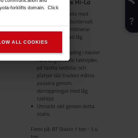
frilyft - Duplex Hi-Lo
zed communication and
ota-forklifts domain. Click
Ett tvådelat stativ med
maximal frihöjdsintervall.
Detta stativ kombinerar
höga höjder med låg
LOW ALL COOKIES
stativhöjd.
Lämplig vid stapling i lokaler
med begränsade takhöjder,
på täckta lastbilar och
platser där trucken måste
passera genom
dörröppningar med låg
takhöjd.
Utmärkt sikt genom detta
stativ.
Finns på:
BT Staxio 1 ton - 1,4
ton