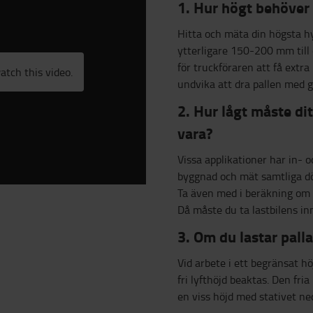
1. Hur högt behöver
Hitta och mäta din högsta hyl
ytterligare 150-200 mm till
för truckföraren att få extra
atch this video.
undvika att dra pallen med g
2. Hur lågt måste dit
vara?
Vissa applikationer har in-
byggnad och mät samtliga dör
Ta även med i beräkning om 
Då måste du ta lastbilens in
3. Om du lastar palla
Vid arbete i ett begränsat 
fri lyfthöjd beaktas. Den fria 
en viss höjd med stativet ne