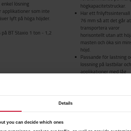
 enkel lösning
högkapacitetstruckar.
r applikationer som inte
Har ett frilyftssintervall
äver lyft på höga höjder.
76 mm så att det går at
transportera varor
 på BT Staxio 1 ton - 1,2
horisontellt utan att hö
masten och öka sin min
höjd.
Passande för lastning o
lossning på lastbilar och
applikationer med låg
takhöjd.
Finns på BT Staxio 1 ton -
Details
but you can decide which ones