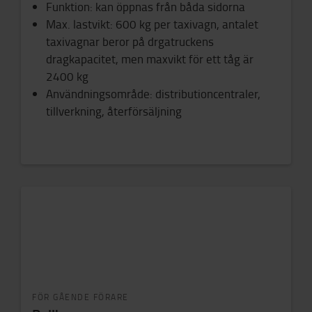
Funktion
: kan öppnas från båda sidorna
Max. lastvikt: 600 kg per taxivagn, antalet
taxivagnar beror på drgatruckens
dragkapacitet, men maxvikt för ett tåg är
2400 kg
Användningsområde:
d
istributioncentraler
,
tillverkning, återförsäljning
FÖR GÅENDE FÖRARE