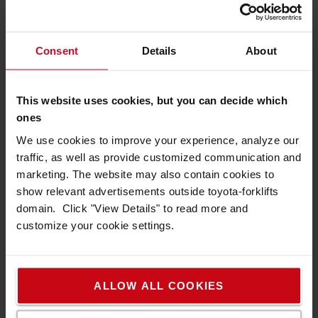
Max. lastvikt: beror på dina krav
Användningsområde: distributionscentraler,
tillverkning och återförsäljning
Consent
Details
About
This website uses cookies, but you can decide which
ones
Används ofta med dessa dragtruckar
We use cookies to improve your experience, analyze our
traffic, as well as provide customized communication and
marketing. The website may also contain cookies to
show relevant advertisements outside toyota-forklifts
domain. Click "View Details" to read more and
customize your cookie settings.
Rullburar används inom många områden. Istället för
ALLOW ALL COOKIES
dragtruckar köra ett helt
att dra dem manuellt, kan
tåg av lastbärare med rullburar: