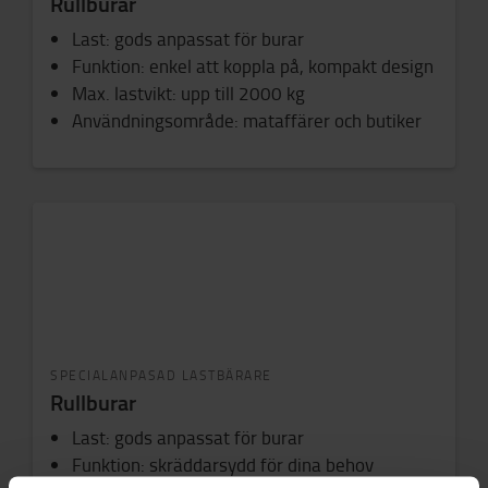
Rullburar
Last: gods anpassat för burar
Funktion: enkel att koppla på, kompakt design
Max. lastvikt: upp till 2000 kg
Användningsområde: mataffärer och butiker
SPECIALANPASAD LASTBÄRARE
Rullburar
Last: gods anpassat för burar
Funktion: skräddarsydd för dina behov