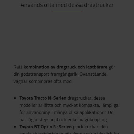
Används ofta med dessa dragtruckar
kombination av dragtruck och lastbärare
Rätt
gör
din godstransport framgångsrik. Ovanstående
vagnar kombineras ofta med:
Toyota Tracto N-Serien
dragtruckar: dessa
modeller är lätta och mycket kompakta, lämpliga
för användning i många olika applikationer. De
har låg instegshöjd och enkel vagnkoppling.
Toyota BT Optio N-Serien
plocktruckar: den
smala chassidesignen gör denna serie idealisk för