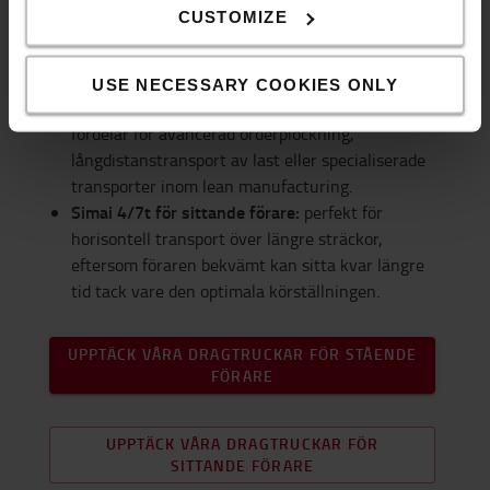
CUSTOMIZE
Toyota Tracto S-Serien:
högpresterande
dragtruck med kapacitet på upp till 5 ton och en
USE NECESSARY COOKIES ONLY
körhastighet upp till 12 km/h erbjuder betydande
fördelar för avancerad orderplockning,
långdistanstransport av last eller specialiserade
transporter inom lean manufacturing.
Simai 4/7t för sittande förare:
perfekt för
horisontell transport över längre sträckor,
eftersom föraren bekvämt kan sitta kvar längre
tid tack vare den optimala körställningen.
UPPTÄCK VÅRA DRAGTRUCKAR FÖR STÅENDE
FÖRARE
UPPTÄCK VÅRA DRAGTRUCKAR FÖR
SITTANDE FÖRARE