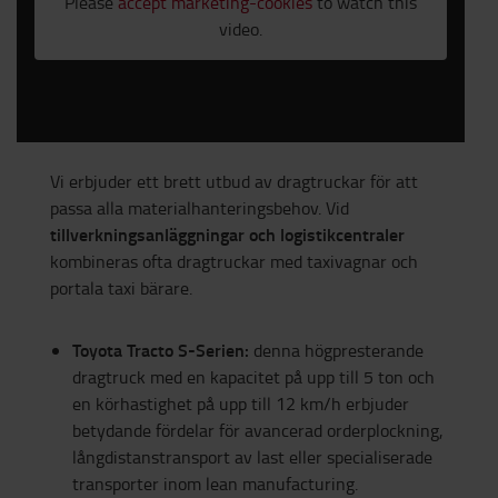
Please
accept marketing-cookies
to watch this
video.
Vi erbjuder ett brett utbud av dragtruckar för att
passa alla materialhanteringsbehov. Vid
tillverkningsanläggningar och logistikcentraler
kombineras ofta dragtruckar med taxivagnar och
portala taxi bärare.
Toyota Tracto S-Serien:
denna högpresterande
dragtruck med en kapacitet på upp till 5 ton och
en körhastighet på upp till 12 km/h erbjuder
betydande fördelar för avancerad orderplockning,
långdistanstransport av last eller specialiserade
transporter inom lean manufacturing.