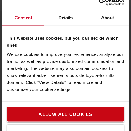
Consent
Details
About
Toyota Material Handling
This website uses cookies, but you can decide which
Om oss
ones
Arbeta hos oss
We use cookies to improve your experience, analyze our
traffic, as well as provide customized communication and
Lediga jobb
marketing. The website may also contain cookies to
show relevant advertisements outside toyota-forklifts
Toyota Service Concept
domain. Click "View Details" to read more and
Hållbar utveckling
customize your cookie settings.
Code of Conduct
Kontakta oss
ALLOW ALL COOKIES
Våra lokala anläggningar