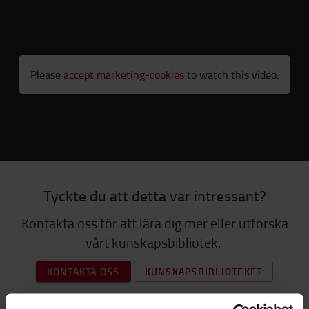
Please
accept marketing-cookies
to watch this video.
Tyckte du att detta var intressant?
Kontakta oss för att lära dig mer eller utforska
vårt kunskapsbibliotek.
KONTAKTA OSS
KUNSKAPSBIBLIOTEKET