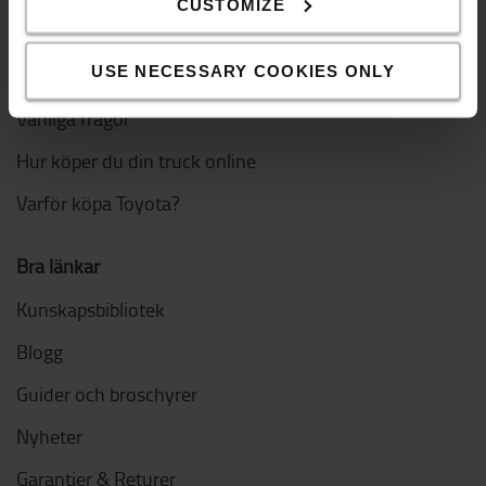
CUSTOMIZE
Handla online
USE NECESSARY COOKIES ONLY
Leverans & betalning
Vanliga frågor
Hur köper du din truck online
Varför köpa Toyota?
Bra länkar
Kunskapsbibliotek
Blogg
Guider och broschyrer
Nyheter
Garantier & Returer