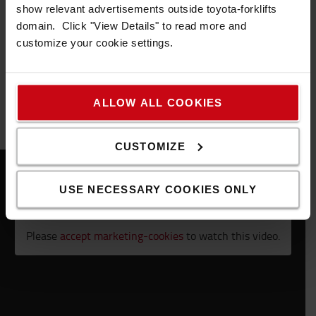
show relevant advertisements outside toyota-forklifts
domain. Click "View Details" to read more and
customize your cookie settings.
KONTAKTA OSS
Uppkopplade lösningar
ALLOW ALL COOKIES
CUSTOMIZE
USE NECESSARY COOKIES ONLY
Please
accept marketing-cookies
to watch this video.