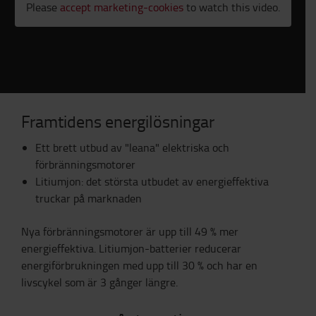
Please
accept marketing-cookies
to watch this video.
Framtidens energilösningar
Ett
brett utbud av "leana" elektriska och
förbränningsmotorer
Litiumjon: det största utbudet av energieffektiva
truckar på marknaden
Nya förbränningsmotorer är upp till 49 % mer
energieffektiva. L
itiumjon-batterier reducerar
energiförbrukningen med upp till 30 % och har en
livscykel som är 3 gånger längre.