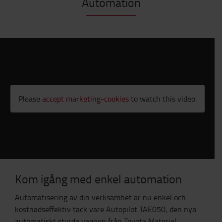
Automation
Please
accept marketing-cookies
to watch this video.
Kom igång med enkel automation
Automatisering
av din verksamhet är nu enkel och
kostnadseffektiv tack vare Autopilot TAE050, den nya
automatiskt styrda vagnen från Toyota Material