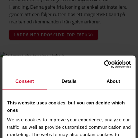
Handling. Denna gaffelfria lösning är enkel att installera
genom att den följer rutten hos ett magnetiskt band på
marken och kommandon från golvmarkörer.
LADDA NER BROSCHYR FÖR TAE050
Gå över till helt automatiserade
lösningar
Consent
Details
About
Är du redo att ta nästa steg i att delvis eller helt
automatisera ditt lager? Vi har ett imponerande register
över framgångsrika installationer både i Sverige och
This website uses cookies, but you can decide which
andra delar i Europa. Vårt svenska team arbetar tätt med
ones
vårt europabolags logistics solutions-center i
We use cookies to improve your experience, analyze our
Lindholmen i Göteborg, automationens hjärta i Europa.
traffic, as well as provide customized communication and
marketing. The website may also contain cookies to
AUTOMATION