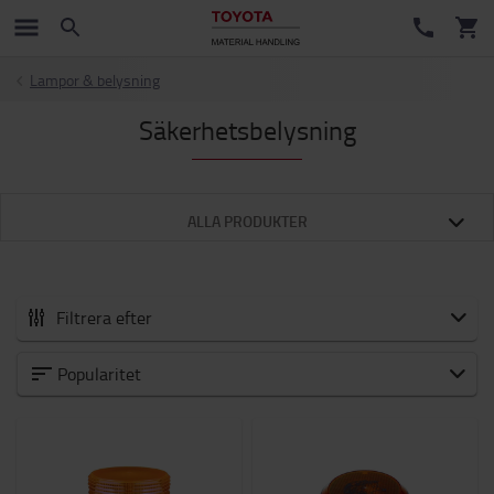
Lampor & belysning
Säkerhetsbelysning
ALLA PRODUKTER
Filtrera efter
Alla tillbehör
Popularitet
Nyheter
Gafflar och gaffelförlängningar
Redskap för gaffeltruckar
Säkerhet