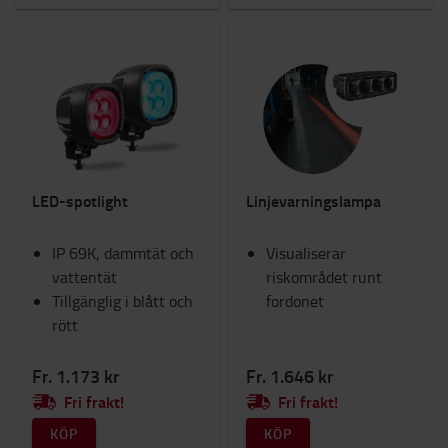
LED-spotlight
Linjevarningslampa
IP 69K, dammtät och
Visualiserar
vattentät
riskområdet runt
Tillgänglig i blått och
fordonet
rött
Fr. 1.173 kr
Fr. 1.646 kr
Fri frakt!
Fri frakt!
KÖP
KÖP