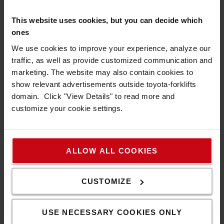
Skicka in din fråga så svarar vi inom 24 timmar
under vardagar. Alla förfrågningar behandlas
This website uses cookies, but you can decide which
såklart konfidentiellt i enlighet med vår
ones
Privacy policy. Du kan även chatta med oss.
We use cookies to improve your experience, analyze our
Du hittar chatten i vänstra hörnet!
traffic, as well as provide customized communication and
marketing. The website may also contain cookies to
Kontakta oss
show relevant advertisements outside toyota-forklifts
FAQ
domain. Click "View Details" to read more and
customize your cookie settings.
ALLOW ALL COOKIES
Populära produkter
CUSTOMIZE
Vi rekommenderar
USE NECESSARY COOKIES ONLY