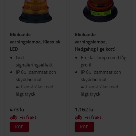
Vagnar & skotrar
Batteri och Elektronik
Inredning
Säten
Blinkande
Blinkande
Ram-fästen
varningslampa, Klassisk
varningslampa,
Verktyg och arbetsredskap
LED
Hedgehog (Igelkott)
TOYOTA Fanbutik
God
Belysning
En klar lampa med låg
signaleringseffekt
Vinter
profil
IP 65, dammtät och
Förbrukningsmaterial
IP 65, dammtät och
skyddad mot
Arbetsyta och lager
skyddad mot
vattenstrålar med
vattenstrålar med
Kategori
lågt tryck
lågt tryck
Säkerhetsbelysning
(12)
473 kr
1.162 kr
Fri frakt!
Fri frakt!
KÖP
KÖP