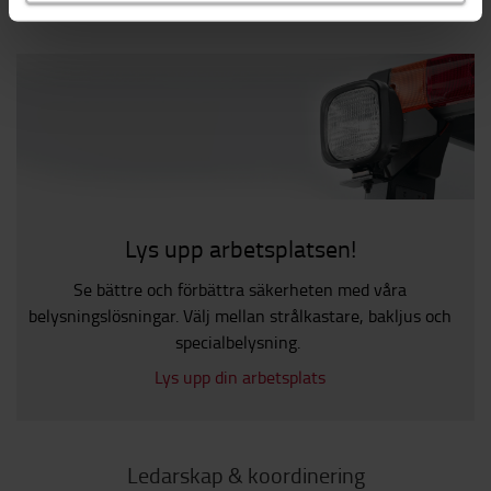
Lys upp arbetsplatsen!
Se bättre och förbättra säkerheten med våra
belysningslösningar. Välj mellan strålkastare, bakljus och
specialbelysning.
Lys upp din arbetsplats
Ledarskap & koordinering