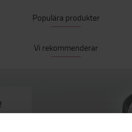
Populära produkter
Vi rekommenderar
!
våra
akljus och