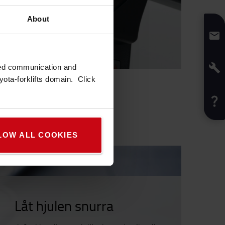
About
zed communication and
ota-forklifts domain. Click
LOW ALL COOKIES
Låt hjulen snurra