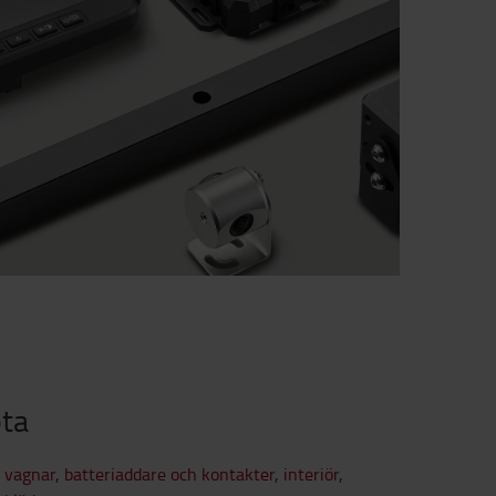
ota
,
vagnar
,
batteriaddare och kontakter
,
interiör
,