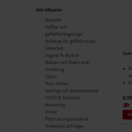
Alla tillbehör
Nyheter
Gafflar och
gaffelförlängningar
Redskap för gaffeltruckar
Säkerhet
Spar
Vagnar & skotrar
Batteri och Elektronik
R
Inredning
s
Säten
E
Ram-fästen
Verktyg och arbetsredskap
8.98
TOYOTA Fanbutik
Belysning
Vinter
K
Förbrukningsmaterial
Arbetsyta och lager