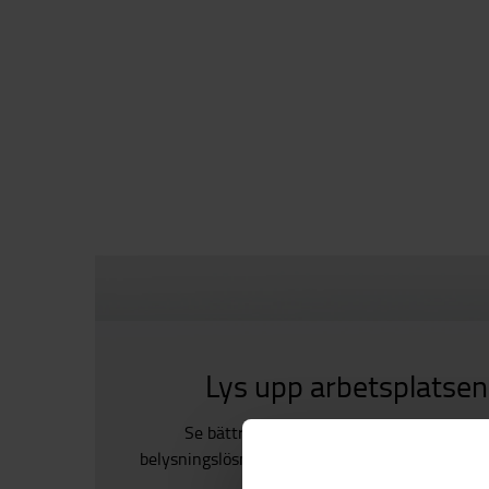
Lys upp arbetsplatsen
Se bättre och förbättra säkerheten med 
belysningslösningar. Välj mellan strålkastare, b
specialbelysning.