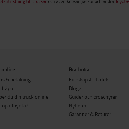
tsutristning till truckar
och även kepsar, jackor och andra
Toyota
 online
Bra länkar
ns & betalning
Kunskapsbibliotek
 frågor
Blogg
er du din truck online
Guider och broschyrer
 köpa Toyota?
Nyheter
Garantier & Returer