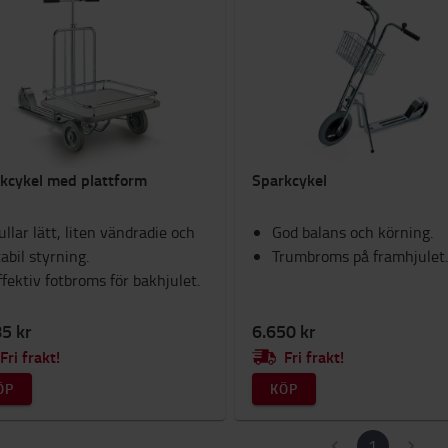
kcykel med plattform
Sparkcykel
ullar lätt, liten vändradie och
God balans och körning.
tabil styrning.
Trumbroms på framhjulet
ffektiv fotbroms för bakhjulet.
5 kr
6.650 kr
Fri frakt!
Fri frakt!
ÖP
KÖP
1