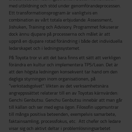
med utbildning och stöd under genomförandeprocessen.
Ett transformationsprogram är vanligtvis en
combination av vårt totala erbjudande: Assessment,
Jishuken, Training och Advisory. Programmet fokuserar
dock ännu djupare på processerna och målet är att
uppnå en djupare rotad förändring i både det individuella
ledarskapet och i ledningssystemet.
På Toyota tror vi att det bara finns ett sätt att verkligen
förändra en kultur och implementera TPS/Lean. Det är
att den högsta ledningen konsekvent tar hand om den
dagliga styrningen inom organisationen, på
”verkstadsgolvet". Vikten av det verksamhetsnära
angreppssättet relaterar till en av Toyotas kärnvärden:
Genchi Genbutsu. Genchu Genbutsu innebär att man går
till källan och ser med egna ögon. Filosofin uppmuntrar
till många positiva beteenden, exempelvis samarbete,
faktainsamling, processfokus, etc. Att chefer och ledare
visar sig och aktivt deltar i problemlösningsarbetet