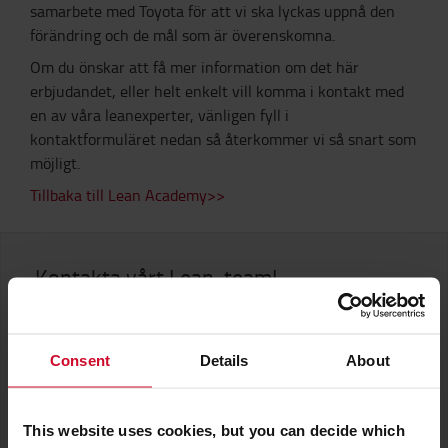
samarbete med Toyota för att vi ska lyckas uppnå den
förändring och de mål som är överenskomna.
Om du önskar att få mer information om det här
erbjudandet, eller helt enkelt vill komma i kontakt med
en av våra leanexperter, vänligen fyll i
kontaktformuläret nedan så återkommer vi så snart som
möjligt.
Tillbaka till Lean Academy>>
Kontakta vårt Lean-team!
Välj område
Consent
Details
About
This website uses cookies, but you can decide which