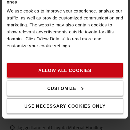
ones
We use cookies to improve your experience, analyze our
traffic, as well as provide customized communication and
marketing. The website may also contain cookies to
show relevant advertisements outside toyota-forklifts
domain. Click "View Details" to read more and
customize your cookie settings.
ALLOW ALL COOKIES
CUSTOMIZE
Jag vill ha månadsuppdatering med de senaste
USE NECESSARY COOKIES ONLY
artiklarna om säkerhet, truckar och
materialhantering
Jag godkänner att Toyota Material Handling